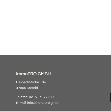
immoPRO GMBH
Heideckstraße 104
47805 Krefeld
Telefon: 02151 / 377 377
E-Mail:
info@immopro.gmbh